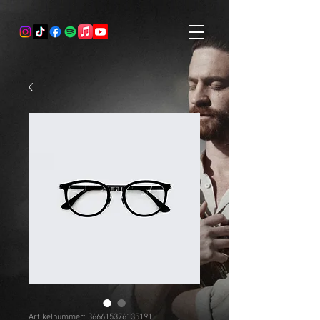
Artikelnummer: 366615376135191